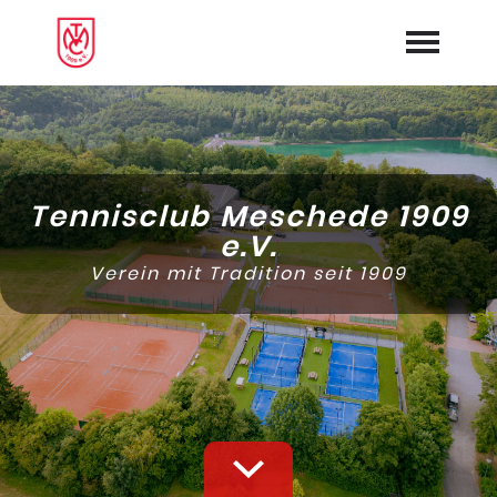
Startseite
Aktuelles
Tennisclub Meschede 1909
Online-Platzbuchung
e.V.
Verein mit Tradition seit 1909
Webcam
Mannschaften
Galerie
Tennishalle
Vorstand