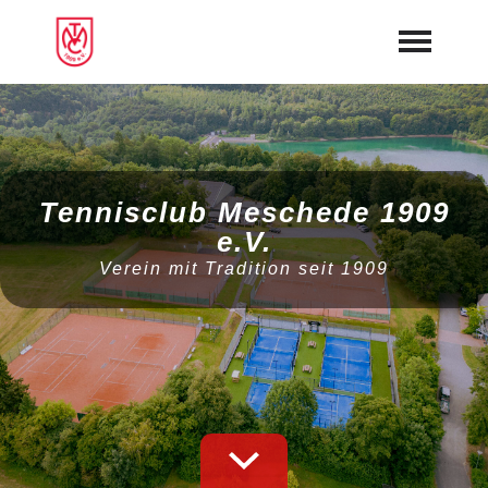
Startseite
Aktuelles
Tennisclub Meschede 1909
Online-Platzbuchung
e.V.
Verein mit Tradition seit 1909
Webcam
Mannschaften
Galerie
Tennishalle
Vorstand